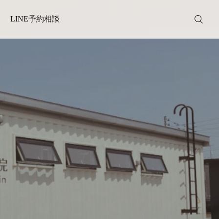
LINE予約相談
2025.12.07
年末の大掃除で増える腰痛・手のこわばり”に要注意！
LINE予約相談
Facebook
スタッフ
MENU
料金